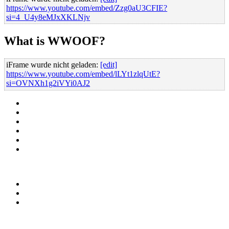
https://www.youtube.com/embed/Zzg0aU3CFIE?
si=4_U4y8eMJxXKLNjv
What is WWOOF?
iFrame wurde nicht geladen:
[edit]
https://www.youtube.com/embed/lLYt1zlqUtE?
si=OVNXh1g2iVYi0AJ2