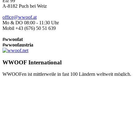
Elz 99
A-8182 Puch bei Weiz
office@wwoof.at
Mo & DO 08:00 - 11:30 Uhr
Mobil +43 (676) 50 51 639
#wwoofat
#wwoofaustria
WWOOF International
WWOOFen ist mittlerweile in fast 100 Ländern weltweit möglich.
Verschaff dir auf
www.wwoof.net
einen Überblick und melde dich
direkt bei der WWOOF-Organisation deines Wunschlandes an.