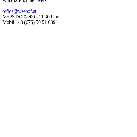
A-8182 Puch bei Weiz
office@wwoof.at
Mo & DO 08:00 - 11:30 Uhr
Mobil +43 (676) 50 51 639
#wwoofat
#wwoofaustria
WWOOF International
WWOOFen ist mittlerweile in fast 100 Ländern weltweit möglich.
Verschaff dir auf
www.wwoof.net
einen Überblick und melde dich
direkt bei der WWOOF-Organisation deines Wunschlandes an.