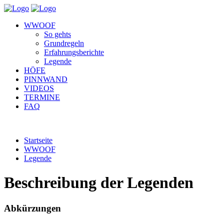
WWOOF
So gehts
Grundregeln
Erfahrungsberichte
Legende
HÖFE
PINNWAND
VIDEOS
TERMINE
FAQ
Startseite
WWOOF
Legende
Beschreibung der Legenden
Abkürzungen