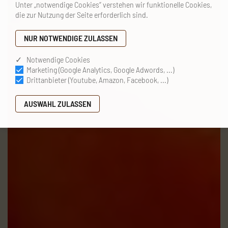
Unter „notwendige Cookies“ verstehen wir funktionelle Cookies,
die zur Nutzung der Seite erforderlich sind.
✓ Notwendige Cookies
Marketing (Google Analytics, Google Adwords, ...)
Drittanbieter (Youtube, Amazon, Facebook, ...)