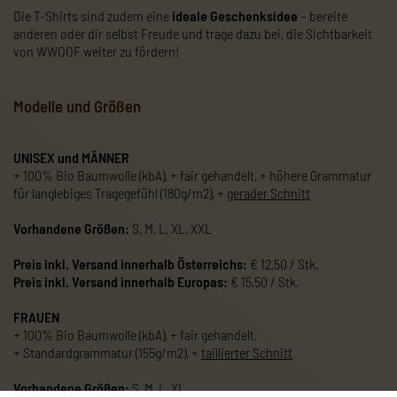
Die T-Shirts sind zudem eine
ideale Geschenksidee
– bereite
anderen oder dir selbst Freude und trage dazu bei, die Sichtbarkeit
von WWOOF weiter zu fördern!
Modelle und Größen
UNISEX und MÄNNER
+ 100% Bio Baumwolle (kbA), + fair gehandelt, + höhere Grammatur
für langlebiges Tragegefühl (180g/m2), +
gerader Schnitt
Vorhandene Größen:
S, M, L, XL, XXL
Preis inkl. Versand innerhalb Österreichs:
€ 12,50 / Stk.
Preis inkl. Versand innerhalb Europas:
€ 15,50 / Stk.
FRAUEN
+ 100% Bio Baumwolle (kbA), + fair gehandelt,
+ Standardgrammatur (155g/m2), +
taillierter Schnitt
Vorhandene Größen:
S, M, L, XL