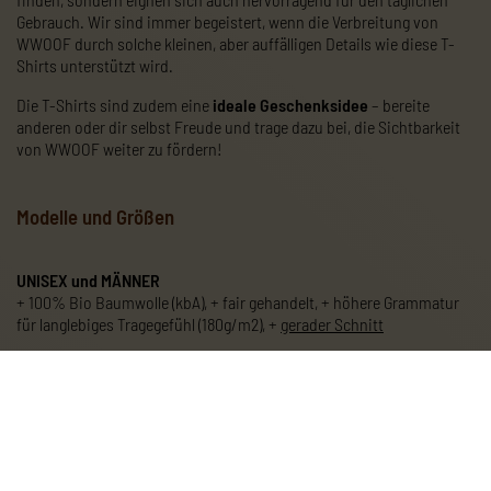
Gebrauch. Wir sind immer begeistert, wenn die Verbreitung von
WWOOF durch solche kleinen, aber auffälligen Details wie diese T-
Shirts unterstützt wird.
Die T-Shirts sind zudem eine
ideale Geschenksidee
– bereite
anderen oder dir selbst Freude und trage dazu bei, die Sichtbarkeit
von WWOOF weiter zu fördern!
Modelle und Größen
UNISEX und MÄNNER
+ 100% Bio Baumwolle (kbA), + fair gehandelt, + höhere Grammatur
für langlebiges Tragegefühl (180g/m2), +
gerader Schnitt
Vorhandene Größen:
S, M, L, XL, XXL
Preis inkl. Versand innerhalb Österreichs:
€ 12,50 / Stk.
Preis inkl. Versand innerhalb Europas:
€ 15,50 / Stk.
FRAUEN